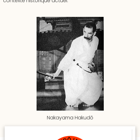
contexte historique actuel.
Nakayama Hakudō