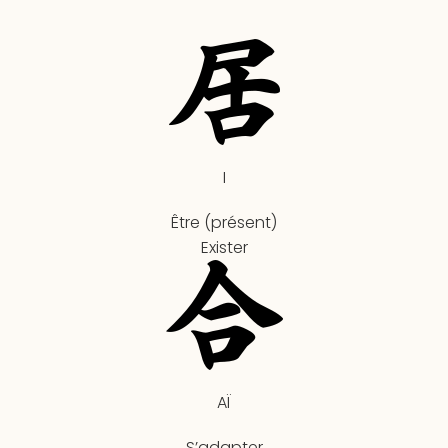
I
Être (présent)
Exister
AÏ
S’adapter