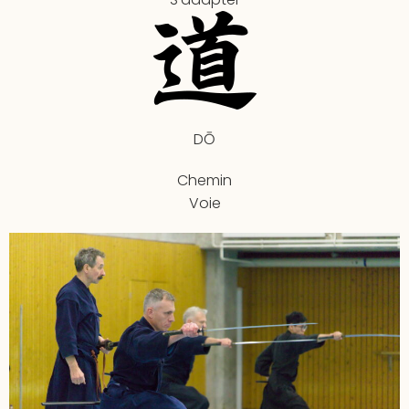
DŌ
Chemin
Voie