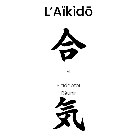
L’Aïkidō
AÏ
S’adapter
Réunir