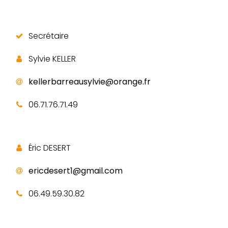
Secrétaire
Sylvie KELLER
kellerbarreausylvie@orange.fr
06.71.76.71.49
Éric DESERT
ericdesert1@gmail.com
06.49.59.30.82