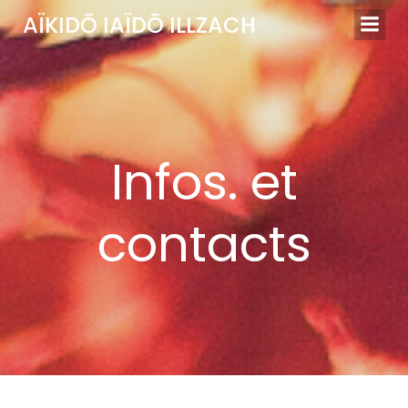
Aller
AÏKIDŌ IAÏDŌ ILLZACH
au
contenu
Infos. et
contacts