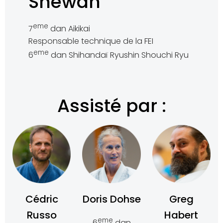
Shewan
eme
7
dan Aikikai
Responsable technique de la FEI
eme
6
dan Shihandaï Ryushin Shouchi Ryu
Assisté par :
Cédric
Doris Dohse
Greg
Russo
Habert
eme
6
dan