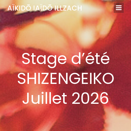
Aller
AÏKIDŌ IAÏDŌ ILLZACH
au
contenu
Stage d’été
SHIZENGEIKO
Juillet 2026