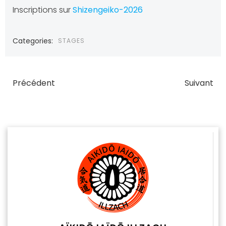
Inscriptions sur
Shizengeiko-2026
Categories:
STAGES
Post
Post
Précédent
Suivant
navigation
navigatio