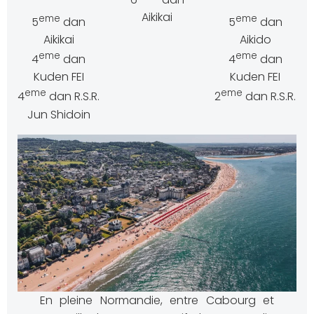
Aikikai
eme
eme
5
dan
5
dan
Aikikai
Aikido
eme
eme
4
dan
4
dan
Kuden FEI
Kuden FEI
eme
eme
4
dan R.S.R.
2
dan R.S.R.
Jun Shidoin
En pleine Normandie, entre Cabourg et