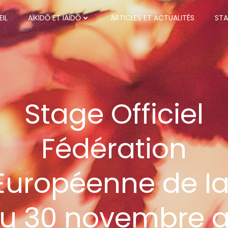
IL
AÏKIDŌ ET IAÏDŌ
ARTICLES ET ACTUALITÉS
STA
Stage Officiel
Fédération
Européenne de Ia
u 30 novembre 