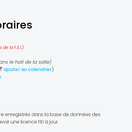
raires
e la F.E.I.)
ns le hall de la salle)
ajouter au calendrier
)
e
)
re enregistrés dans la base de données des
avoir une licence FEI à jour.