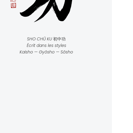
SHO CHŪ KU
初中功
Écrit dans les styles
Kaisho — Gyōsho — Sōsho